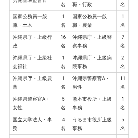
労働基準監督官
名
職・行政
名
国家公務員一般
1
国家公務員一般
1
職・土木
名
職・農業
名
沖縄県庁・上級行
16
沖縄県庁・上級警
7
政
名
察事務
名
沖縄県庁・上級社
1
沖縄県庁・上級病
2
会福祉
名
院事務
名
沖縄県庁・上級農
1
沖縄県警察官A・
11
業
名
男性
名
沖縄県警察官A・
5
熊本市役所・上級
1
女性
名
事務
名
国立大学法人・事
4
うるま市役所上級
5
務
名
事務
名