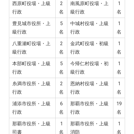
西原町役場・上級
2
南風原町役場・上
1
行政
名
級行政
名
豊見城市役所・上
5
中城村役場・上級
1
級行政
名
行政
名
八重瀬町役場・上
2
金武町役場・初級
1
級行政
名
行政
名
本部町役場・上級
5
今帰仁村役場・初
1
行政
名
級行政
名
糸満市役所・上級
2
恩納村役場・上級
1
行政
名
行政
名
浦添市役所・上級
6
那覇市役所・上級
19
行政
名
行政
名
那覇市役所・上級
1
那覇市役所・上級
1
司書
名
消防
名