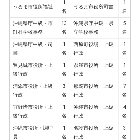
1
1
うるま市役所福祉
うるま市役所司書
名
名
沖縄県庁中級・市
13
沖縄県庁中級・県
5
町村学校事務
名
立学校事務
名
沖縄県庁中級・司
1
西原町役場・上級
1
書
名
行政
名
豊見城市役所・上
1
糸満市役所・上級
1
級行政
名
行政
名
浦添市役所・上級
3
那覇市役所・上級
7
行政
名
行政
名
宜野湾市役所・上
1
沖縄市役所・上級
4
級行政
名
行政
名
沖縄市役所・調理
1
名護市役所・上級
3
員
名
行政
名