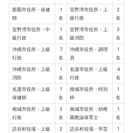
那覇市役所・保健
1
宜野湾市役所・上
2
師
名
級行政
名
宜野湾市役所・中
1
宜野湾市役所・上
3
級行政
名
級消防
名
沖縄市役所・上級
7
沖縄市役所・調理
1
行政
名
員
名
沖縄市役所・上級
1
名護市役所・上級
4
消防
名
行政
名
名護市役所・上級
1
南城市役所・特別
1
保健師
名
枠
名
南城市役所・上級
3
南城市役所・幼稚
1
行政
名
園教諭保育士
名
読谷村役場・上級
2
読谷村役場・学芸
1