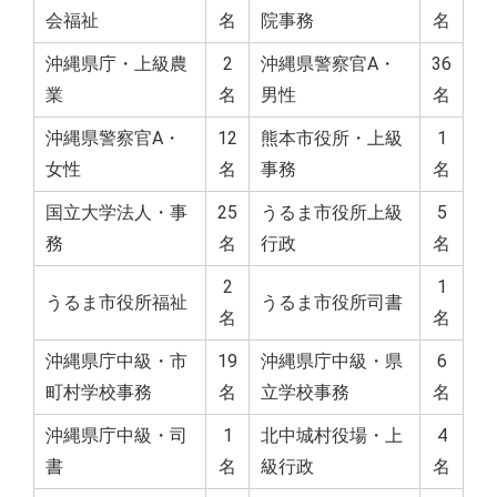
会福祉
名
院事務
名
沖縄県庁・上級農
2
沖縄県警察官A・
36
業
名
男性
名
沖縄県警察官A・
12
熊本市役所・上級
1
女性
名
事務
名
国立大学法人・事
25
うるま市役所上級
5
務
名
行政
名
2
1
うるま市役所福祉
うるま市役所司書
名
名
沖縄県庁中級・市
19
沖縄県庁中級・県
6
町村学校事務
名
立学校事務
名
沖縄県庁中級・司
1
北中城村役場・上
4
書
名
級行政
名