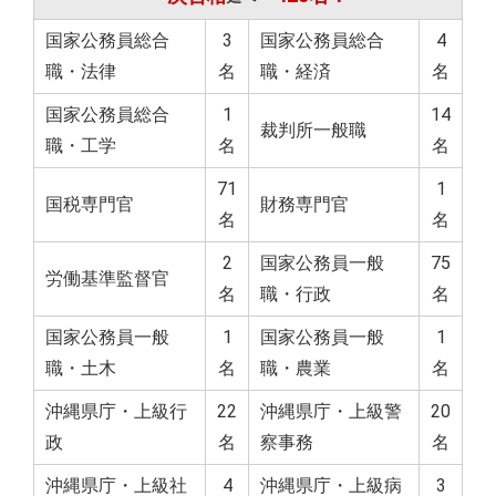
国家公務員総合
3
国家公務員総合
4
職・法律
名
職・経済
名
国家公務員総合
1
14
裁判所一般職
職・工学
名
名
71
1
国税専門官
財務専門官
名
名
2
国家公務員一般
75
労働基準監督官
名
職・行政
名
国家公務員一般
1
国家公務員一般
1
職・土木
名
職・農業
名
沖縄県庁・上級行
22
沖縄県庁・上級警
20
政
名
察事務
名
沖縄県庁・上級社
4
沖縄県庁・上級病
3