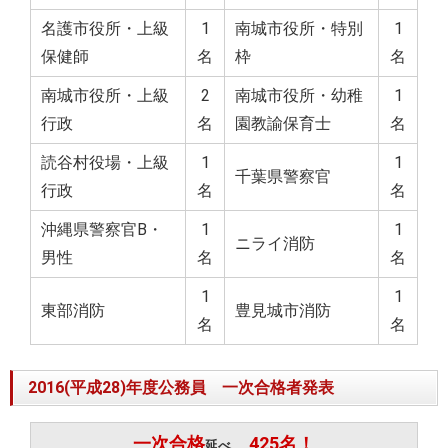
名護市役所・上級
1
南城市役所・特別
1
保健師
名
枠
名
南城市役所・上級
2
南城市役所・幼稚
1
行政
名
園教諭保育士
名
読谷村役場・上級
1
1
千葉県警察官
行政
名
名
沖縄県警察官B・
1
1
ニライ消防
男性
名
名
1
1
東部消防
豊見城市消防
名
名
2016(平成28)年度公務員 一次合格者発表
一次合格
425名！
延べ