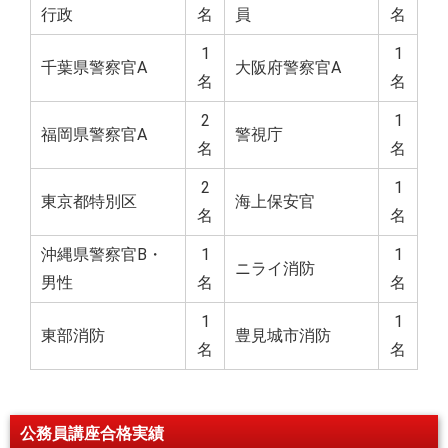
行政
名
員
名
1
1
千葉県警察官A
大阪府警察官A
名
名
2
1
福岡県警察官A
警視庁
名
名
2
1
東京都特別区
海上保安官
名
名
沖縄県警察官B・
1
1
ニライ消防
男性
名
名
1
1
東部消防
豊見城市消防
名
名
公務員講座合格実績