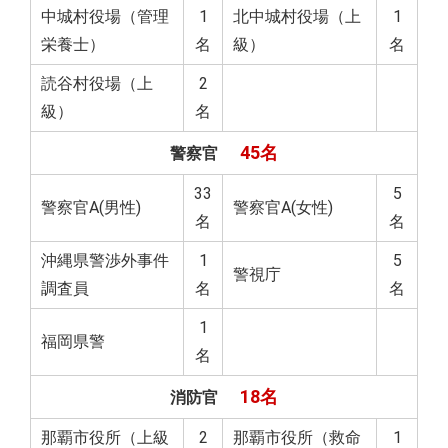
中城村役場（管理
1
北中城村役場（上
1
栄養士）
名
級）
名
読谷村役場（上
2
級）
名
45名
警察官
33
5
警察官A(男性)
警察官A(女性)
名
名
沖縄県警渉外事件
1
5
警視庁
調査員
名
名
1
福岡県警
名
18名
消防官
那覇市役所（上級
2
那覇市役所（救命
1