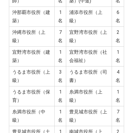
師）
名
築）(中途)
名
沖那覇市役所（建
1
浦添市役所（上
6
築）
名
級）
名
沖縄市役所（上
7
宜野湾市役所（上
2
級）
名
級）
名
宜野湾市役所（建
1
宜野湾市役所（社
1
築）
名
会福祉）
名
うるま市役所（上
3
うるま市役所（司
4
級）
名
書）
名
うるま市役所（保
1
糸満市役所（上
1
育）
名
級）
名
糸満市役所（中
1
豊見城市役所（上
7
級）
名
級）
名
豊見城市役所（土
1
南城市役所（上
2