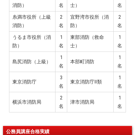
消防）
名
士）
名
糸満市役所（上級
2
宜野湾市役所（消
2
消防）
名
防）
名
うるま市役所（消
1
東部消防（救命
1
防）
名
士）
名
1
1
島尻消防（上級）
本部町消防
名
名
3
1
東京消防庁
東京消防庁Ⅱ類
名
名
2
1
横浜市消防局
津市消防局
名
名
公務員講座合格実績