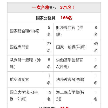
一次合格
371名！
延べ
166名
国家公務員
5
財務専門官（沖
8
国家総合職(沖縄)
名
縄）
名
77
49
国税専門官
国家一般職(沖縄)
名
名
裁判所一般職（沖
8
労働基準監督官
1
縄）
名
A(沖縄)
名
1
1
航空管制官
法務教官A(沖縄)
名
名
国立大学法人(事
15
海上保安学校(特
1
務・沖縄)
名
別)
名