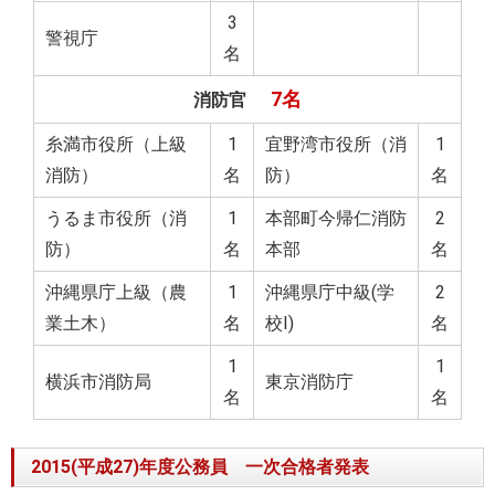
3
警視庁
名
7名
消防官
糸満市役所（上級
1
宜野湾市役所（消
1
消防）
名
防）
名
うるま市役所（消
1
本部町今帰仁消防
2
防）
名
本部
名
沖縄県庁上級（農
1
沖縄県庁中級(学
2
業土木）
名
校Ⅰ)
名
1
1
横浜市消防局
東京消防庁
名
名
2015(平成27)年度公務員 一次合格者発表