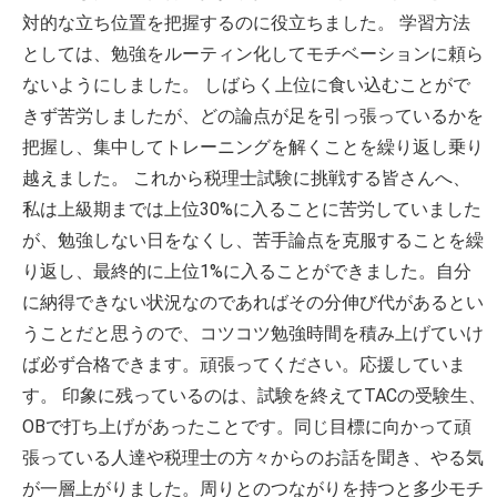
対的な立ち位置を把握するのに役立ちました。 学習方法
としては、勉強をルーティン化してモチベーションに頼ら
ないようにしました。 しばらく上位に食い込むことがで
きず苦労しましたが、どの論点が足を引っ張っているかを
把握し、集中してトレーニングを解くことを繰り返し乗り
越えました。 これから税理士試験に挑戦する皆さんへ、
私は上級期までは上位30%に入ることに苦労していました
が、勉強しない日をなくし、苦手論点を克服することを繰
り返し、最終的に上位1%に入ることができました。自分
に納得できない状況なのであればその分伸び代があるとい
うことだと思うので、コツコツ勉強時間を積み上げていけ
ば必ず合格できます。頑張ってください。応援していま
す。 印象に残っているのは、試験を終えてTACの受験生、
OBで打ち上げがあったことです。同じ目標に向かって頑
張っている人達や税理士の方々からのお話を聞き、やる気
が一層上がりました。周りとのつながりを持つと多少モチ