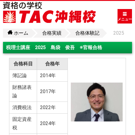
メニュー
ホーム
合格実績
合格体験記
2025
税理士講座 2025 島袋 俊吾 ※官報合格
合格科目
合格年
簿記論
2014年
財務諸表
2017年
論
消費税法
2022年
固定資産
2024年
税