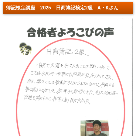
簿記検定講座 2025 日商簿記検定2級 A・Kさん