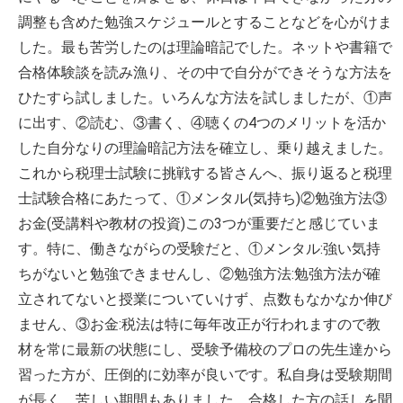
調整も含めた勉強スケジュールとすることなどを心がけま
した。最も苦労したのは理論暗記でした。ネットや書籍で
合格体験談を読み漁り、その中で自分ができそうな方法を
ひたすら試しました。いろんな方法を試しましたが、①声
に出す、②読む、③書く、④聴くの4つのメリットを活か
した自分なりの理論暗記方法を確立し、乗り越えました。
これから税理士試験に挑戦する皆さんへ、振り返ると税理
士試験合格にあたって、①メンタル(気持ち)②勉強方法③
お金(受講料や教材の投資)この3つが重要だと感じていま
す。特に、働きながらの受験だと、①メンタル:強い気持
ちがないと勉強できませんし、②勉強方法:勉強方法が確
立されてないと授業についていけず、点数もなかなか伸び
ません、③お金:税法は特に毎年改正が行われますので教
材を常に最新の状態にし、受験予備校のプロの先生達から
習った方が、圧倒的に効率が良いです。私自身は受験期間
が長く、苦しい期間もありました。合格した方の話しを聞