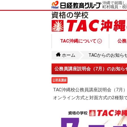
沖縄で就職し
町村職員・税
TAC沖縄について
公務
お問い合わせ・資料請求
受講生・卒業生の皆様へ
公務員講座について
オリジナル授
なりたい職種からコースを選ぶ
総合本科生／入門総合本科
総合本科生Pl
教養本科生コース
1.5年総合本科
公務員と公務員試験について
公務員講座Q&A
公務員試験情報
公務員講座 講座
ホーム
TACからのお知ら
公務員講座説明会（7月）のお知ら
TAC沖縄校公務員講座説明会（7月
オンライン方式と対面方式の2種類