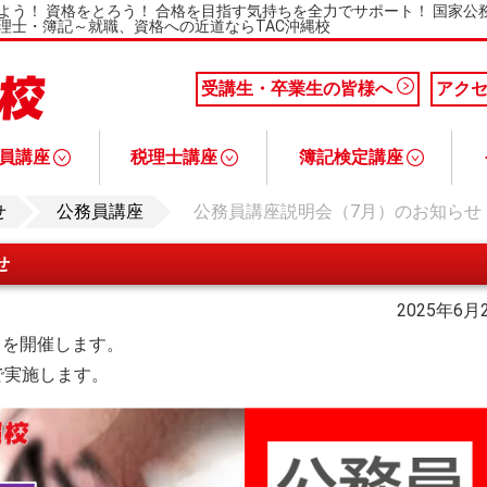
よう！ 資格をとろう！ 合格を目指す気持ちを全力でサポート！ 国家
理士・簿記～就職、資格への近道ならTAC沖縄校
受講生・卒業生の皆様へ
アク
員講座
税理士講座
簿記検定講座
業で合格対策
生コース
usコース
生Plusコース
説明会
税理士講座について
基礎マスター＋上級コース
税理士と税理士試験について
税理士講座Q&A
税理士講座 講座説明会
簿記検定講座について
１級合格本科生コース
１級上級合格本科生コース
２級合格本科生コース
３級合格本科生コース
３・２級ステップ合格本科生コース
簿記と日商簿記検定について
簿記検定講座Q&A
簿記検定講座 講座説明会
社会保険労
宅地建物取
FP（フ
中小企業診
せ
公務員講座
公務員講座説明会（7月）のお知らせ
せ
2025年6月
）を開催します。
で実施します。