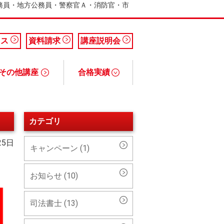
公務員・地方公務員・警察官Ａ・消防官・市
セス
資料請求
講座説明会
その他講座
合格実績
務士講座
引士講座
ァイナンシャルプランナー）講座
断士講座
公務員講座 合格実績
税理士講座 合格実績
簿記検定講座 合格実績
カテゴリ
25日
キャンペーン (1)
お知らせ (10)
司法書士 (13)