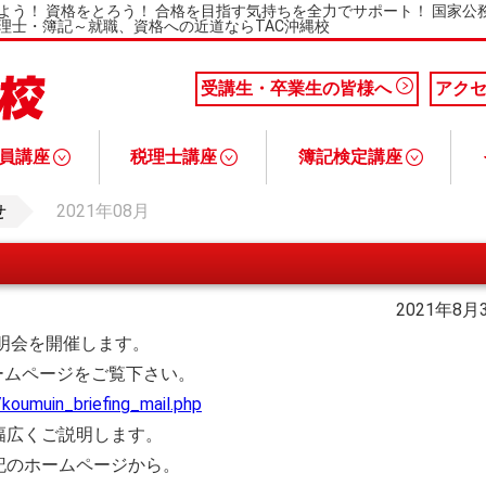
よう！ 資格をとろう！ 合格を目指す気持ちを全力でサポート！ 国家
理士・簿記～就職、資格への近道ならTAC沖縄校
受講生・卒業生の皆様へ
アク
員講座
税理士講座
簿記検定講座
業で合格対策
生コース
usコース
生Plusコース
説明会
税理士講座について
基礎マスター＋上級コース
税理士と税理士試験について
税理士講座Q&A
税理士講座 講座説明会
簿記検定講座について
１級合格本科生コース
１級上級合格本科生コース
２級合格本科生コース
３級合格本科生コース
３・２級ステップ合格本科生コース
簿記と日商簿記検定について
簿記検定講座Q&A
簿記検定講座 講座説明会
社会保険労
宅地建物取
FP（フ
中小企業診
せ
2021年08月
2021年8月
説明会を開催します。
ームページをご覧下さい。
koumuin_briefing_mail.php
幅広くご説明します。
記のホームページから。