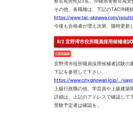
察官A(男性)23名、沖縄県警察官A(
その他、各職種は、下記のTAC沖縄
https://www.tac-okinawa.com/resul
今後も合格者が増え次第、随時更新
8/2 宜野湾市役所職員採用候補者
宜野湾市役所職員採用候補者試験の
下記を参照して下さい。
https://www.city.ginowan.lg.jp/.../sa
上級行政職の他、学芸員や上級建築
詳細は、上記のアドレスで確認して
受験予定者は確認を。