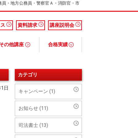
公務員・地方公務員・警察官Ａ・消防官・市
セス
資料請求
講座説明会
その他講座
合格実績
務士講座
引士講座
ァイナンシャルプランナー）講座
断士講座
公務員講座 合格実績
税理士講座 合格実績
簿記検定講座 合格実績
カテゴリ
31日
キャンペーン (1)
お知らせ (11)
司法書士 (13)