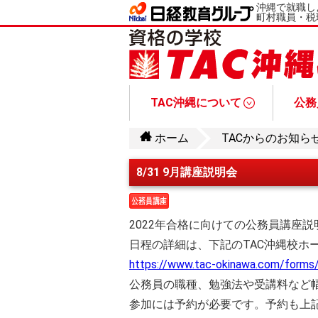
沖縄で就職し
町村職員・税
TAC沖縄について
公務
お問い合わせ・資料請求
受講生・卒業生の皆様へ
公務員講座について
オリジナル授
なりたい職種からコースを選ぶ
総合本科生／入門総合本科
総合本科生Pl
教養本科生コース
1.5年総合本科
公務員と公務員試験について
公務員講座Q&A
公務員試験情報
公務員講座 講座
ホーム
TACからのお知ら
8/31 9月講座説明会
2022年合格に向けての公務員講座
日程の詳細は、下記のTAC沖縄校ホ
https://www.tac-okinawa.com/forms/
公務員の職種、勉強法や受講料など
参加には予約が必要です。予約も上