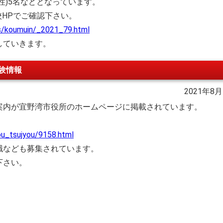
女性)5名などとなっています。
校HPでご確認下さい。
ts/koumuin/_2021_79.html
していきます。
試験情報
2021年8月
案内が宜野湾市役所のホームページに掲載されています。
iyou_tsujyou/9158.html
職なども募集されています。
下さい。