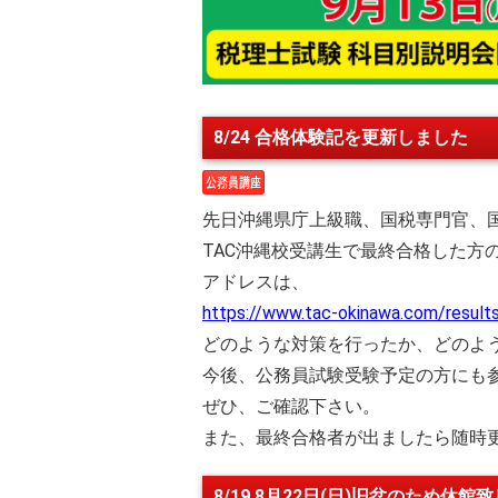
8/24 合格体験記を更新しました
先日沖縄県庁上級職、国税専門官、国
TAC沖縄校受講生で最終合格した方
アドレスは、
https://www.tac-okinawa.com/result
どのような対策を行ったか、どのよ
今後、公務員試験受験予定の方にも
ぜひ、ご確認下さい。
また、最終合格者が出ましたら随時
8/19 8月22日(日)旧盆のため休館