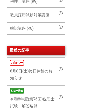
税理士講座 (99)
教員採用試験対策講座
簿記講座 (48)
最近の記事
8月8日(土)終日休館のお
知らせ
令和8年度(第76回)税理士
試験 解答速報