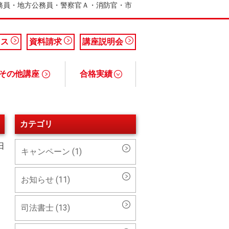
公務員・地方公務員・警察官Ａ・消防官・市
セス
資料請求
講座説明会
その他講座
合格実績
務士講座
引士講座
ァイナンシャルプランナー）講座
断士講座
公務員講座 合格実績
税理士講座 合格実績
簿記検定講座 合格実績
カテゴリ
日
キャンペーン (1)
お知らせ (11)
司法書士 (13)