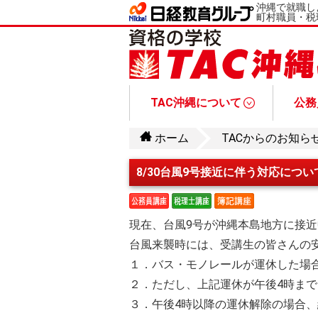
沖縄で就職し
町村職員・税
TAC沖縄について
公務
お問い合わせ・資料請求
受講生・卒業生の皆様へ
公務員講座について
オリジナル授
なりたい職種からコースを選ぶ
総合本科生／入門総合本科
総合本科生Pl
教養本科生コース
1.5年総合本科
公務員と公務員試験について
公務員講座Q&A
公務員試験情報
公務員講座 講座
ホーム
TACからのお知ら
8/30台風9号接近に伴う対応につい
現在、台風9号が沖縄本島地方に接
台風来襲時には、受講生の皆さんの
１．バス・モノレールが運休した場
２．ただし、上記運休が午後4時ま
３．午後4時以降の運休解除の場合