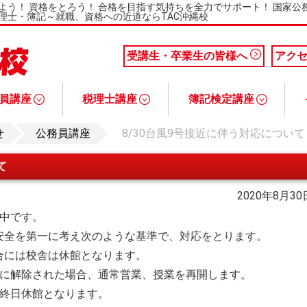
よう！ 資格をとろう！ 合格を目指す気持ちを全力でサポート！ 国家
理士・簿記～就職、資格への近道ならTAC沖縄校
受講生・卒業生の皆様へ
アク
員講座
税理士講座
簿記検定講座
業で合格対策
生コース
usコース
生Plusコース
説明会
税理士講座について
基礎マスター＋上級コース
税理士と税理士試験について
税理士講座Q&A
税理士講座 講座説明会
簿記検定講座について
１級合格本科生コース
１級上級合格本科生コース
２級合格本科生コース
３級合格本科生コース
３・２級ステップ合格本科生コース
簿記と日商簿記検定について
簿記検定講座Q&A
簿記検定講座 講座説明会
社会保険労
宅地建物取
FP（フ
中小企業診
せ
公務員講座
8/30台風9号接近に伴う対応について
て
2020年8月30
近中です。
安全を第一に考え次のような基準で、対応をとります。
合には校舎は休館となります。
でに解除された場合、通常営業、授業を再開します。
、終日休館となります。